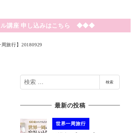
ル講座 申し込みはこちら ◆◆◆
行】20180929
検
館
検索
索
最新の投稿
世界一周旅行