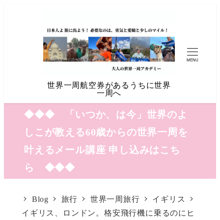
MENU
世界一周航空券があるうちに世界
一周へ
◆◆◆ 「いつか、は今」世界のよ
しこが教える60歳からの世界一周を
叶えるメール講座 申し込みはこち
ら ◆◆◆
Blog
旅行
世界一周旅行
イギリス
イギリス、ロンドン。格安飛行機に乗るのにヒ