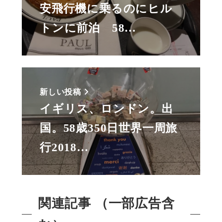
安飛行機に乗るのにヒル
トンに前泊 58…
新しい投稿
イギリス、ロンドン。出
国。58歳350日世界一周旅
行2018…
関連記事 （一部広告含