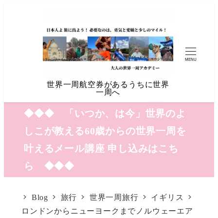
MENU
世界一周航空券があるうちに世界
一周へ
◆◆◆ 「いつか、は今」世界のよ
しこが教える60歳からの世界一周を
叶えるメール講座 申し込みはこち
ら ◆◆◆
Blog
旅行
世界一周旅行
イギリス
ロンドンからニューヨークまでノルウェーエア