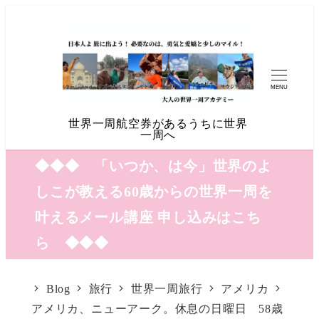
MENU
世界一周航空券があるうちに世界
一周へ
◆◆◆ 「いつか、は今」世界のよ
しこが教える60歳からの世界一周を
叶えるメール講座 申し込みはこち
ら ◆◆◆
Blog
旅行
世界一周旅行
アメリカ
アメリカ、ニューアーク。休息の日曜日 58歳