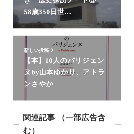
き 歴史探訪ノート③
58歳350日世…
新しい投稿
【本】10人のパリジェン
ヌby山本ゆかり、アトラ
ンさやか
関連記事 （一部広告含
む）