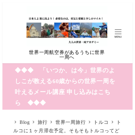
MENU
世界一周航空券があるうちに世界
一周へ
◆◆◆ 「いつか、は今」世界のよ
しこが教える60歳からの世界一周を
叶えるメール講座 申し込みはこち
ら ◆◆◆
Blog
旅行
世界一周旅行
トルコ
ト
ルコに１ヶ月滞在予定。そもそもトルコってど