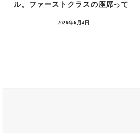
ル。ファーストクラスの座席って
2026年6月4日
投
稿
の
ペ
ー