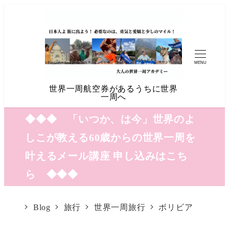
MENU
世界一周航空券があるうちに世界
一周へ
◆◆◆ 「いつか、は今」世界のよ
しこが教える60歳からの世界一周を
叶えるメール講座 申し込みはこち
ら ◆◆◆
Blog
旅行
世界一周旅行
ボリビア