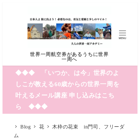
MENU
世界一周航空券があるうちに世界
一周へ
◆◆◆ 「いつか、は今」世界のよ
しこが教える60歳からの世界一周を
叶えるメール講座 申し込みはこち
ら ◆◆◆
Blog
花
木枠の花束 in門司、フリーダ
ム