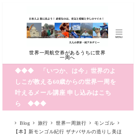
MENU
世界一周航空券があるうちに世界
一周へ
◆◆◆ 「いつか、は今」世界のよ
しこが教える60歳からの世界一周を
叶えるメール講座 申し込みはこち
ら ◆◆◆
Blog
旅行
世界一周旅行
モンゴル
【本】新モンゴル紀行 ザナバサルの造りし美ほ