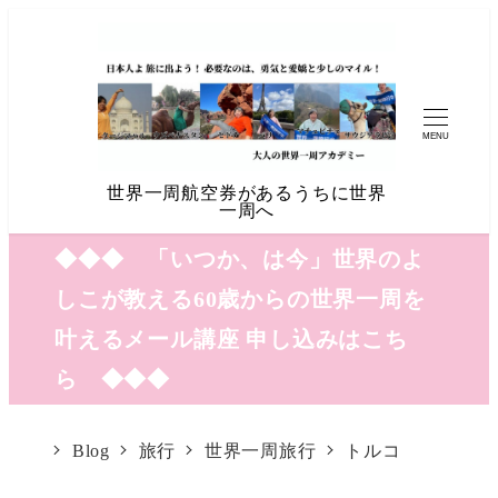
MENU
世界一周航空券があるうちに世界
一周へ
◆◆◆ 「いつか、は今」世界のよ
しこが教える60歳からの世界一周を
叶えるメール講座 申し込みはこち
ら ◆◆◆
Blog
旅行
世界一周旅行
トルコ